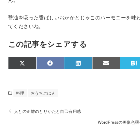
醤油を吸った香ばしいおかかとじゃこのハーモニーを味
てくださいね。
この記事をシェアする
Share
Share
Share
Share
S
X
F
L
E
on
on
on
on
o
(
a
i
m
a
T
c
n
a
t
w
e
k
i
e
i
b
e
l
n
t
o
d
a
料理
おうちごはん
t
o
I
e
k
n
r
)
人との距離のとりかたと自己有用感
WordPressの画像色