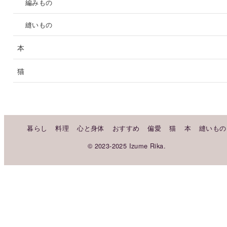
編みもの
縫いもの
本
猫
暮らし
料理
心と身体
おすすめ
偏愛
猫
本
縫いもの
© 2023-2025 Izume Rika.