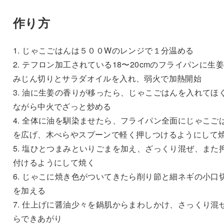
作り方
1. じゃこごはんは５００Wのレンジで１分温める
2. テフロン加工されている18〜20cmのフライパンに生
みじん切りとサラダオイルを入れ、弱火で加熱開始
3. 油に生姜の香りが移ったら、じゃこごはんを入れてほ
ながら中火でざっと炒める
4. 全体に油を馴染ませたら、フライパン全面にじゃこご
を広げ、木べらやスプーンで軽く押しつけるようにして
5. 塩ひとつまみといりごまを加え、ざっくり混ぜ、また
付けるようにして焼く
6. じゃこに焼き色がついてきたら削り節と細ネギの小口
を加える
7. 仕上げに醤油少々を鍋肌からまわしかけ、さっくり混
らできあがり