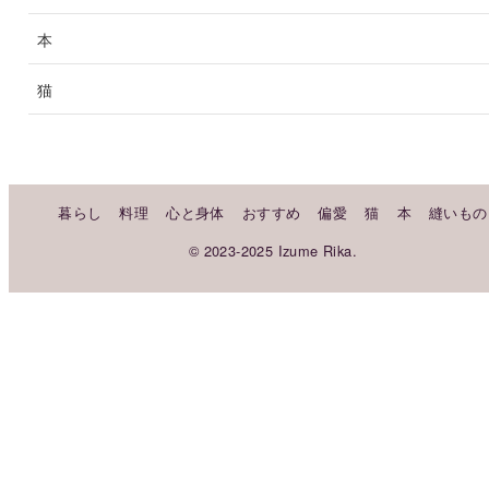
本
猫
暮らし
料理
心と身体
おすすめ
偏愛
猫
本
縫いもの
© 2023-2025 Izume Rika.