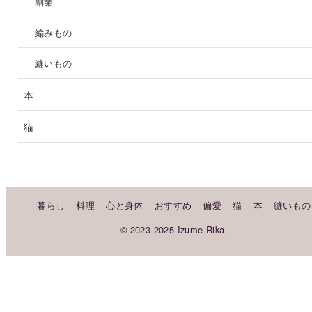
副業
編みもの
縫いもの
本
猫
暮らし
料理
心と身体
おすすめ
偏愛
猫
本
縫いもの
© 2023-2025 Izume Rika.