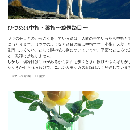
ひづめは中指・薬指〜鯨偶蹄目〜
ヤギのチョキのかっこうをしている蹄は、人間の手でいったら中指と
に当たります。（ウマのような奇蹄目の蹄は中指です）小指と人差し
副蹄（ふくてい）として脚の後ろ側についています。平面なところで
と、副蹄は接地しません。
しかし、偶蹄目はこれがあるから斜面を歩くときに後肢のふんばりが
かりきかせられるわけで、ニホンカモシカの副蹄はよく発達していま
2023年9月26日
偏愛