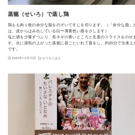
蒸籠（せいろ）で蒸し鶏
鶏もも肉１枚の余分な脂をのぞいてすじを切ります。（「余分な脂」
は、皮からはみ出している白〜薄黄色い脂をさします）
塩と酒を少量ずつふり、長ネギの青いところと生姜のスライスをのせ
す。次に湯気の上がった蒸籠に器ごといれて蓋をし、約20分で出来上
です。
2023年10月15日
おうちごはん