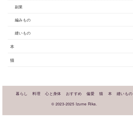
副業
編みもの
縫いもの
本
猫
暮らし
料理
心と身体
おすすめ
偏愛
猫
本
縫いもの
© 2023-2025 Izume Rika.