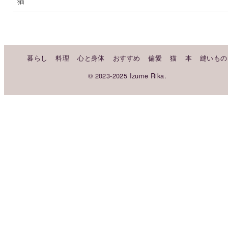
猫
暮らし
料理
心と身体
おすすめ
偏愛
猫
本
縫いもの
© 2023-2025 Izume Rika.