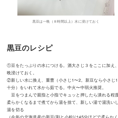
黒豆は一晩（８時間以上）水に浸けておく
黒豆のレシピ
①豆をたっぷりの水につける。酒大さじ３をここに加え
晩浸けておく。
②新しい水に換え、重曹（小さじ1〜2。新豆なら小さじ
十分）をいれて水から茹でる。中火〜中弱火推奨。
豆をつまんで親指と小指でキュッと押したら潰れる程
柔らかくなるまで煮てから湯を捨て、新しい湯で湯洗い
湯を切る
（今年の北海道産の新豆(割と小粒)は45分ほどで柔らか