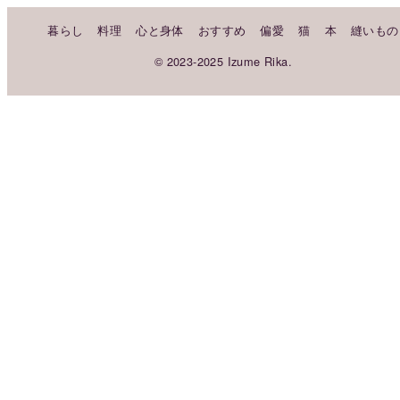
暮らし
料理
心と身体
おすすめ
偏愛
猫
本
縫いもの
© 2023-2025 Izume Rika.