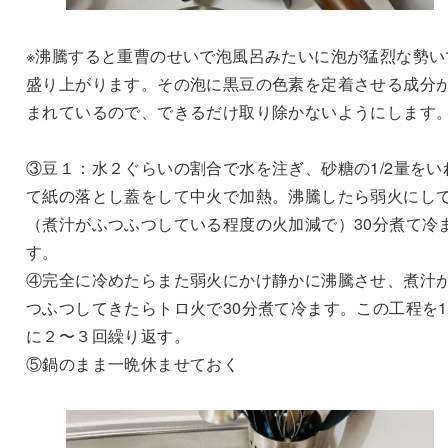
※沸騰すると重曹のせいで泡風呂みたいに泡が猛烈な勢い
盛り上がります。その泡に黒豆の色素を定着させる成分
まれているので、できるだけ取り除かないようにします
③豆１：水２ぐらいの割合で水を注ぎ、砂糖の1/2量をい
て紙の落とし蓋をして中火で加熱。沸騰したら弱火にし
（煮汁がふつふつしている程度の火加減で）30分煮て冷
す。
④完全に冷めたらまた弱火にかけ静かに沸騰させ、煮汁
つふつしてきたらトロ火で30分煮て冷ます。この工程を
に２〜３回繰り返す。
⑤鍋のまま一晩休ませておく