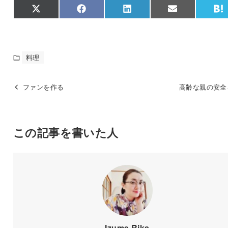
Share
Share
Share
Share
S
X
F
L
E
on
on
on
on
o
(
a
i
m
a
T
c
n
a
t
w
e
k
i
e
i
b
e
l
n
t
o
d
a
料理
t
o
I
e
k
n
r
)
ファンを作る
高齢な親の安全
この記事を書いた人
Izume Rika