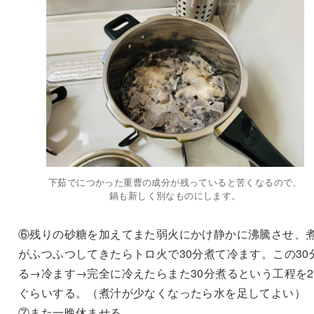
下茹でにつかった重曹の成分が残っていると苦くなるので、
鍋も新しく別なものにします。
⑥残りの砂糖を加えてまた弱火にかけ静かに沸騰させ、
がふつふつしてきたらトロ火で30分煮て冷ます。この30
る→冷ます→完全に冷えたらまた30分煮るという工程を
ぐらいする。（煮汁が少なくなったら水を足してよい）
⑦また一晩休ませる