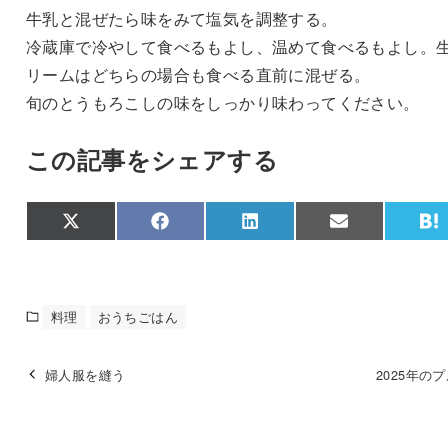
牛乳と混ぜたら味をみて塩気を調整する。
冷蔵庫で冷やして食べるもよし、温めて食べるもよし。
リームはどちらの場合も食べる直前に混ぜる。
旬のとうもろこしの味をしっかり味わってください。
この記事をシェアする
Share
Share
Share
Share
S
X
F
L
E
on
on
on
on
o
(
a
i
m
a
T
c
n
a
t
w
e
k
i
e
i
b
e
l
n
t
o
d
a
料理
おうちごはん
t
o
I
e
k
n
r
)
婦人服を縫う
2025年の