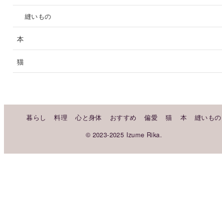
縫いもの
本
猫
暮らし
料理
心と身体
おすすめ
偏愛
猫
本
縫いもの
© 2023-2025 Izume Rika.