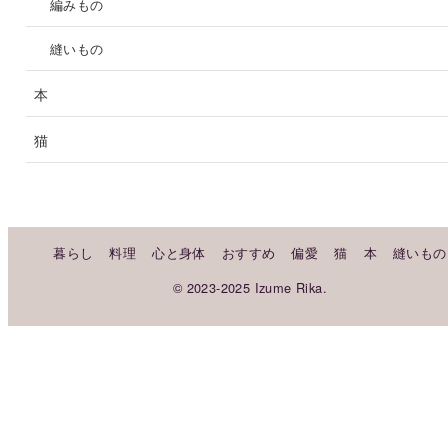
編みもの
縫いもの
本
猫
暮らし
料理
心と身体
おすすめ
偏愛
猫
本
縫いもの
© 2023-2025 Izume Rika.