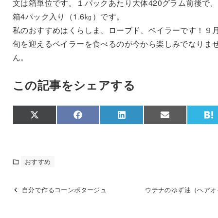
文は箱単位です。１パックあたり大体420グラム前後で
箱4パック入り（1.6㎏）です。
私のおすすめはくらしま、ローブド、ベイラーです！９
旬を迎えるベイラーを食べるのが今から楽しみでなりま
ん。
この記事をシェアする
Share
Share
Share
Share
S
X
F
L
E
on
on
on
on
o
(
a
i
m
a
T
c
n
a
t
w
e
k
i
e
i
b
e
l
n
t
o
d
a
おすすめ
t
o
I
e
k
n
r
)
自分で作るコーンポタージュ
ウテナのゆず油（ヘアオ