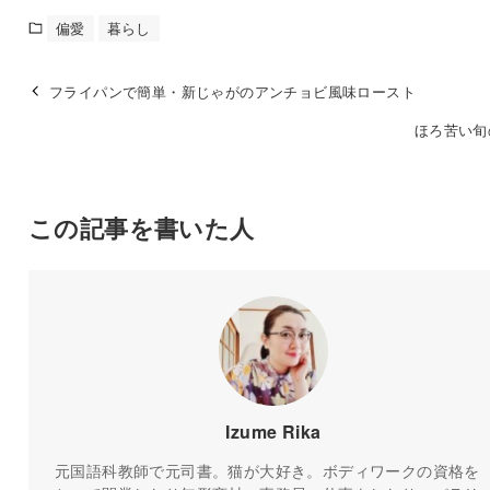
i
b
e
l
n
t
o
d
a
偏愛
暮らし
t
o
I
e
k
n
r
)
フライパンで簡単・新じゃがのアンチョビ風味ロースト
ほろ苦い旬
この記事を書いた人
Izume Rika
元国語科教師で元司書。猫が大好き。ボディワークの資格を