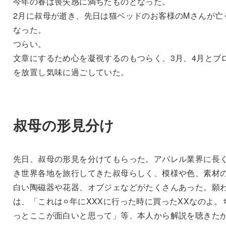
今年の春は喪失感に満ちたものとなった。
2月に叔母が逝き、先日は猫ベッドのお客様のMさんが亡
なった。
つらい。
文章にするため心を凝視するのもつらく、3月、4月とブ
を放置し気味に過ごしていた。
叔母の形見分け
先日、叔母の形見を分けてもらった。アパレル業界に長
き世界各地を旅行してきた叔母らしく、模様や色、素材
白い陶磁器や花器、オブジェなどがたくさんあった。願
は、「これは⚪︎年にXXXに行った時に買ったXXなのよ。
っとここが面白いと思って」等、本人から解説を聴きた