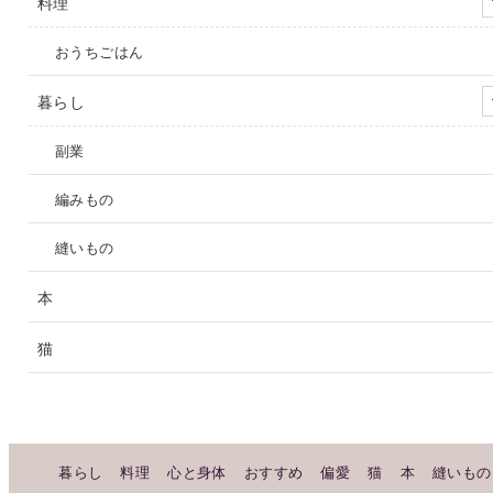
料理
おうちごはん
暮らし
副業
編みもの
縫いもの
本
猫
暮らし
料理
心と身体
おすすめ
偏愛
猫
本
縫いもの