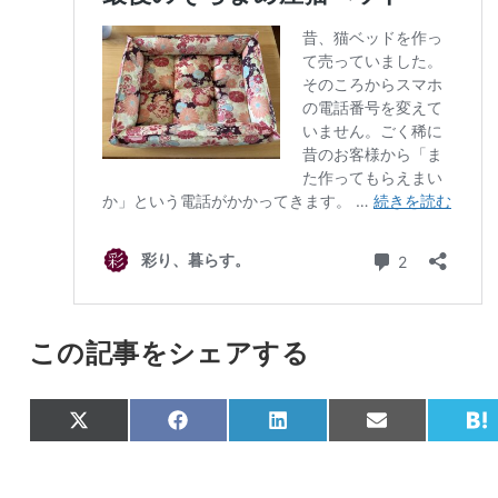
この記事をシェアする
Share
Share
Share
Share
S
X
F
L
E
on
on
on
on
o
(
a
i
m
a
T
c
n
a
t
w
e
k
i
e