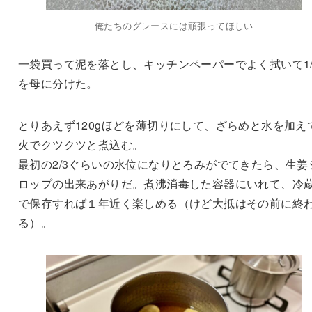
俺たちのグレースには頑張ってほしい
一袋買って泥を落とし、キッチンペーパーでよく拭いて1/
を母に分けた。
とりあえず120gほどを薄切りにして、ざらめと水を加え
火でクツクツと煮込む。
最初の2/3ぐらいの水位になりとろみがでてきたら、生姜
ロップの出来あがりだ。煮沸消毒した容器にいれて、冷
で保存すれば１年近く楽しめる（けど大抵はその前に終
る）。