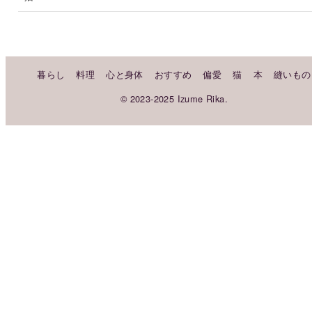
暮らし
料理
心と身体
おすすめ
偏愛
猫
本
縫いもの
© 2023-2025 Izume Rika.