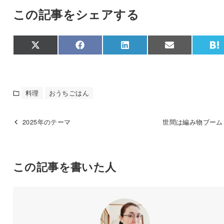
この記事をシェアする
Share
Share
Share
Share
S
X
F
L
E
on
on
on
on
o
(
a
i
m
a
T
c
n
a
t
w
e
k
i
e
i
b
e
l
n
t
o
d
a
料理
おうちごはん
t
o
I
e
k
n
r
)
2025年のテーマ
世間は編み物ブーム
この記事を書いた人