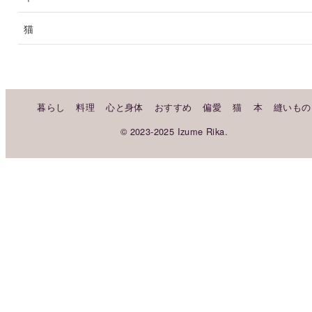
猫
暮らし
料理
心と身体
おすすめ
偏愛
猫
本
縫いもの
© 2023-2025 Izume Rika.