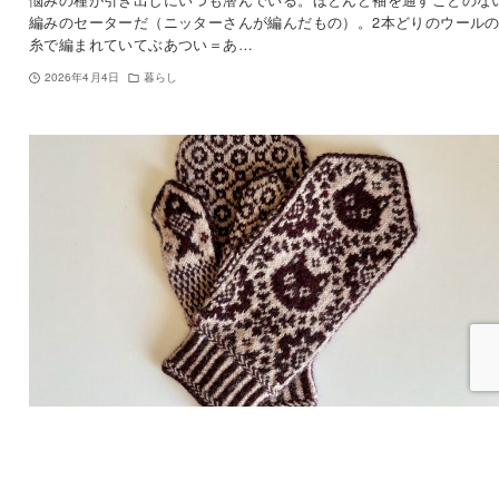
編みのセーターだ（ニッターさんが編んだもの）。2本どりのウール
糸で編まれていてぶあつい＝あ…
2026年4月4日
暮らし
Kitten Catch Mittensを編む(3)
春分の日を前にKitten Catch Mittensを仕上げることができた。 猫の