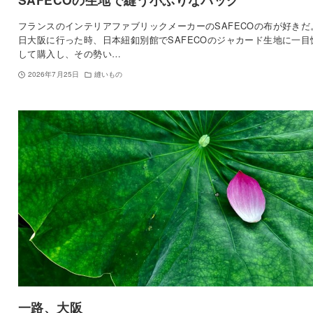
フランスのインテリアファブリックメーカーのSAFECOの布が好きだ
日大阪に行った時、日本紐釦別館でSAFECOのジャカード生地に一目
して購入し、その勢い…
2026年7月25日
縫いもの
一路、大阪