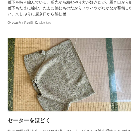
靴下を時々編んでいる。爪先から編むやり方が好きだが、履き口から
靴下もたまに編む。たまに編むものだからノウハウがなかなか蓄積し
い。久しぶりに履き口から編む靴…
2026年4月25日
編みもの
セーターをほどく
悩みの種が引き出しにいつも潜んでいる。ほとんど袖を通すことのな